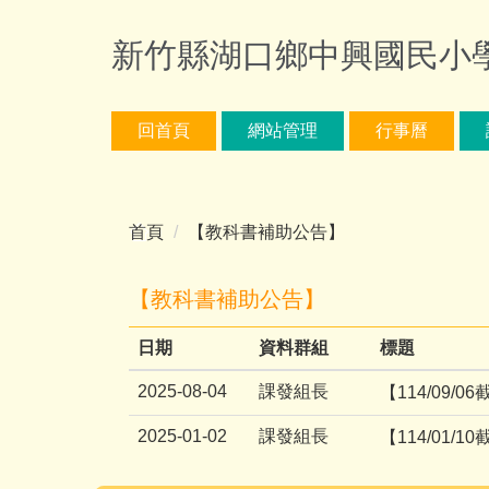
跳
到
新竹縣湖口鄉中興國民小學 - 
主
要
內
回首頁
網站管理
行事曆
容
區
首頁
【教科書補助公告】
【教科書補助公告】
日期
資料群組
標題
2025-08-04
課發組長
【114/09
2025-01-02
課發組長
【114/01