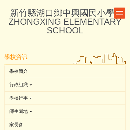
跳
新竹縣湖口鄉中興國民小學 -
到
主
ZHONGXING ELEMENTARY
要
SCHOOL
內
容
區
學校資訊
學校簡介
行政組織
學校行事
師生園地
家長會