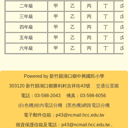
二年級
甲
乙
丙
丁
戊
三年級
甲
乙
丙
丁
戊
四年級
甲
乙
丙
丁
戊
五年級
甲
乙
丙
丁
戊
六年級
甲
乙
丙
丁
戊
Powered by 新竹縣湖口鄉中興國民小學
303120 新竹縣湖口鄉勝利村吉祥街43號
交通位置圖
電話：03-598-2043 傳真：03-598-6056
(白色機)校內電話分機
(黑色機)網路電話分機
電子郵件信箱：p43@ncmail.hcc.edu.tw
個資保護信箱及電話：p43@ncmail.hcc.edu.tw ,