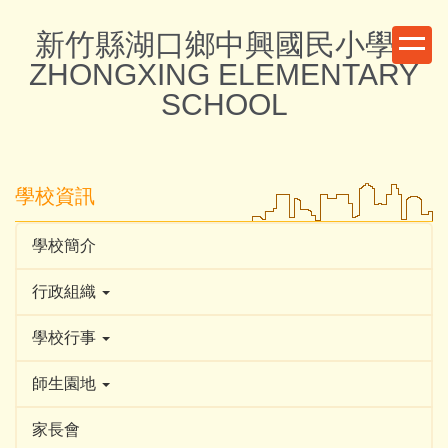
跳
新竹縣湖口鄉中興國民小學 -
到
主
ZHONGXING ELEMENTARY
要
SCHOOL
內
容
區
學校資訊
學校簡介
行政組織
學校行事
師生園地
家長會