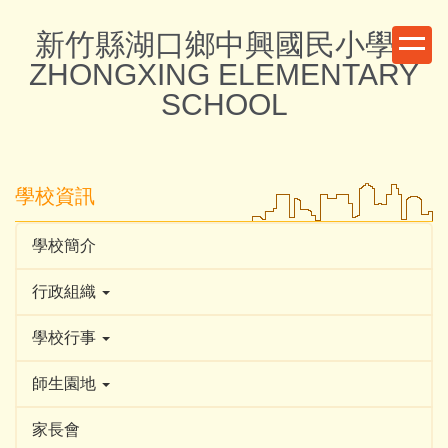
跳
新竹縣湖口鄉中興國民小學 -
到
主
ZHONGXING ELEMENTARY
要
SCHOOL
內
容
區
學校資訊
學校簡介
行政組織
學校行事
師生園地
家長會