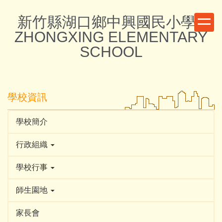
跳
新竹縣湖口鄉中興國民小學 -
到
主
ZHONGXING ELEMENTARY
要
SCHOOL
內
容
區
學校資訊
學校簡介
行政組織
學校行事
師生園地
家長會