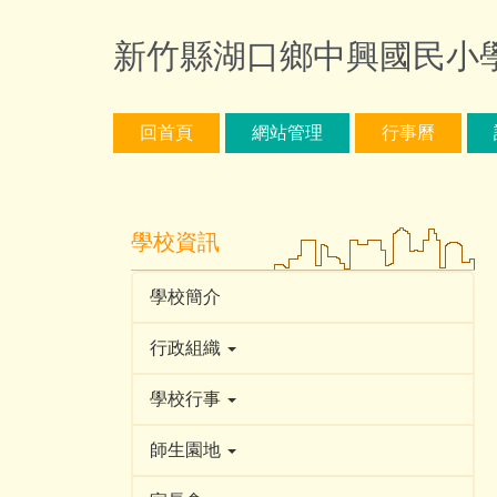
跳
到
新竹縣湖口鄉中興國民小學 - 
主
要
內
回首頁
網站管理
行事曆
容
區
學校資訊
學校簡介
行政組織
學校行事
師生園地