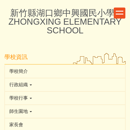
跳
新竹縣湖口鄉中興國民小學 -
到
主
ZHONGXING ELEMENTARY
要
SCHOOL
內
容
區
學校資訊
學校簡介
行政組織
學校行事
師生園地
家長會