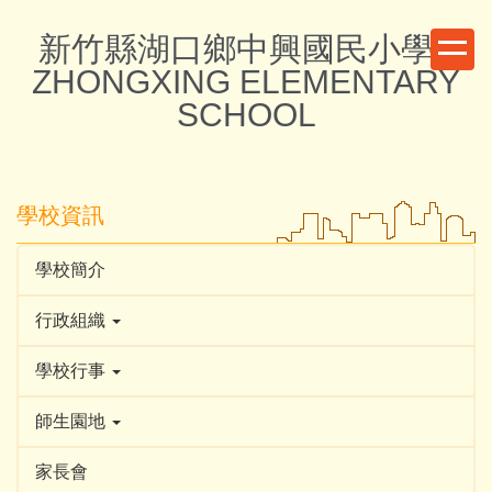
跳
新竹縣湖口鄉中興國民小學 -
到
主
ZHONGXING ELEMENTARY
要
SCHOOL
內
容
區
學校資訊
學校簡介
行政組織
學校行事
師生園地
家長會