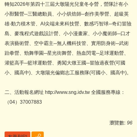
轉知2026年第四十三屆大墩陽光兒童冬令營，營隊計有小
小獸醫營─三醫總動員、小小烘焙師─創作美學營、超級英
雄-動力積木管、AI尖端未來科技營、數感巧智球─奇幻冒險
島、麥塊程式遊戲設計營、小小漫畫家、小小魔術師─口才
表演藝術營、空中霸主─無人機科技管、實用防身術─武術
跆拳營、勁舞學園─星光街舞營、熱血閃電─足球運動營、
灌籃高手─籃球運動營、勇闖大燉王國─冒險過夜營(可國
小、國高中)、大墩陽光偏鄉志工服務隊(可國小、國高中)。
二、活動報名網址 http://www.sng.idv.tw 全國服務專線：
（04）37007883
瀏覽數:
96
友善列印