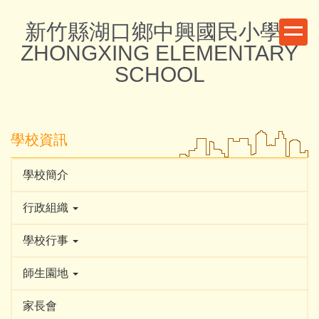
跳
新竹縣湖口鄉中興國民小學 -
到
主
ZHONGXING ELEMENTARY
要
SCHOOL
內
容
區
學校資訊
學校簡介
行政組織
學校行事
師生園地
家長會